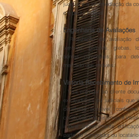
judicial e a intermediação da c
e o perito judicial.
Engenharia de Avaliações
- Realização de avaliação d
terrenos, galpões, glebas, l
aéreas comerciais; para de
mercado dos imóveis.
Vistoria Recebimento de I
- Visa entregar ao cliente doc
extrajudiciais ou judiciais qu
detalhada possível (conform
condições dos sistemas e insta
imóvel (normalmente edificaç
parte do comprador ou locatário