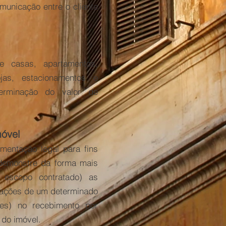
omunicação entre o cliente
e casas, apartamentos,
ojas, estacionamentos e
terminação do valor de
móvel
umentação legal para fins
e demonstre da forma mais
e escopo contratado) as
lações de um determinado
ões) no recebimento por
 do imóvel.