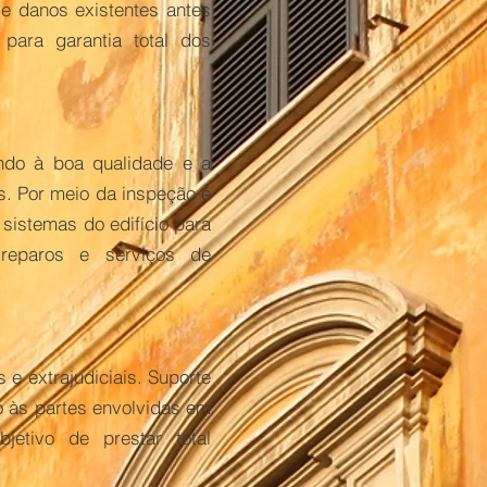
 e danos existentes antes
 para garantia total dos
ando à boa qualidade e a
. Por meio da inspeção é
 sistemas do edifício para
 reparos e serviços de
s e extrajudiciais. Suporte
 às partes envolvidas em
jetivo de prestar total