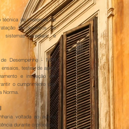
o técnica de materiais de
ratação de serviços de
e sistemas prediais e
a de Desempenho - NBR
 ensaios, testes de apoio
nhamento e inspeção em
rantir o cumprimento dos
na Norma.
l
haria voltada ao auxílio
tência durante o processo