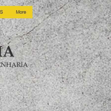
S
More