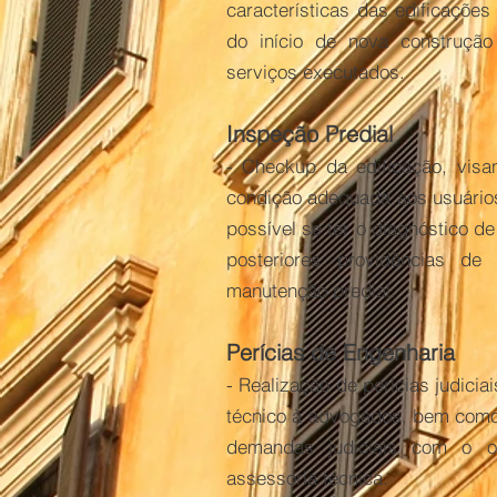
características das edificações
do início de nova construção
serviços executados.
Inspeção Predial
- Checkup da edificação, vis
condição adequada aos usuários
possível se ter o diagnóstico de
posteriores providências de
manutenção predial.
Perícias de Engenharia
- Realização de perícias judiciai
técnico à advogados, bem como
demandas judiciais com o ob
assessoria técnica.