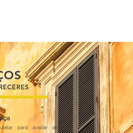
ÇOS
RECERES
ança
utelar para avaliar as