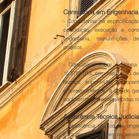
Consultoria em Engenharia
- Consultorias na especificaçã
construção, execução e cont
engenharia, manutenções d
projetos.
- Consultoria sobre a Norm
15.575/2013, com realização de
técnico, supervisão, acompa
empreendimentos, a fim de ga
parâmetros pré-estabelecidos 
Assistência Técnica Judicia
- Assistência técnica de engen
para produção de provas, assis